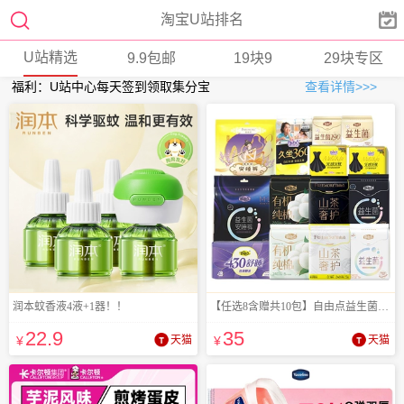


淘宝U站排名
U站精选
9.9包邮
19块9
29块专区
福利：U站中心每天签到领取集分宝
查看详情>>>
润本蚊香液4液+1器！！
【任选8含赠共10包】自由点益生菌卫生巾
22
.9
35
¥
天猫
¥
天猫