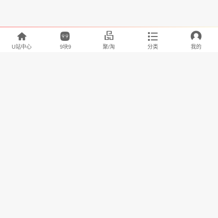





U站中心
9块9
聚/淘
分类
我的
淘宝U站排行推荐
自定义
全部
可视化
人数
喜欢
包租婆
去看看>>
'包'装自己，尽显明星范儿
yuyaotest
去看看>>
test""'',.“”‘’，。十大发顿萨阿飞