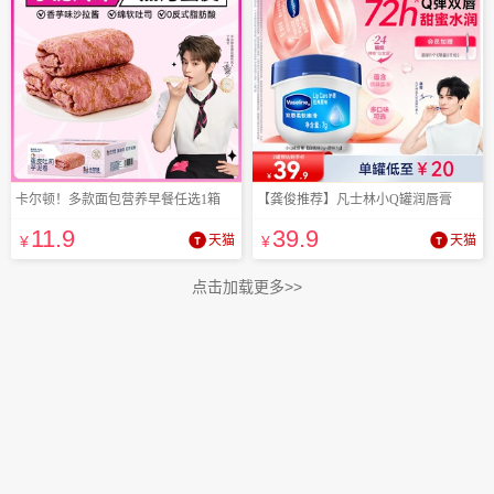
卡尔顿！多款面包营养早餐任选1箱
【龚俊推荐】凡士林小Q罐润唇膏
11
.9
39
.9
¥
天猫
¥
天猫
点击加载更多>>