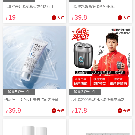
【润丝丹】易梳彩染发剂200ml
百雀羚水嫩高保湿系列任选2
19
39
.8
¥
天猫
¥
天猫
销量5.0千+件
销量3.0千+件
拍两件！【协和】美白洗面奶特证美白377！
诺小嘉2026新款可水洗便携电动剃须刀
39
.9
17
.8
¥
天猫
¥
天猫