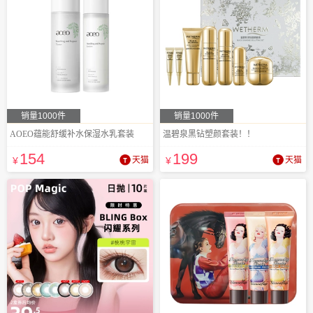
销量1000件
销量1000件
AOEO蕴能舒缓补水保湿水乳套装
温碧泉黑钻塑颜套装！！
154
199
¥
天猫
¥
天猫