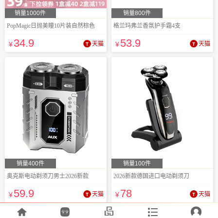
销量1000件
销量800件
PopMagic日抛美瞳10片装自然棕色
格兰玛弗兰香氛护手霜4支
34
.9
53
.9
¥
天猫
¥
天猫
销量400件
销量100件
奥克斯电动剃须刀男士2026新款
2026新款德国进口电动剃须刀
59
.9
78
¥
天猫
¥
天猫




