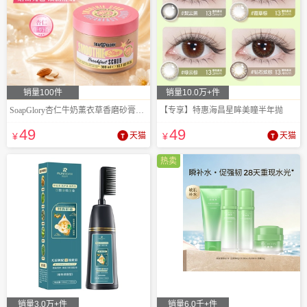
销量100件
销量10.0万+件
SoapGlory杏仁牛奶薰衣草香磨砂膏300ml
【专享】特惠海昌星眸美瞳半年抛
49
49
¥
天猫
¥
天猫
热卖
销量3.0万+件
销量6.0千+件