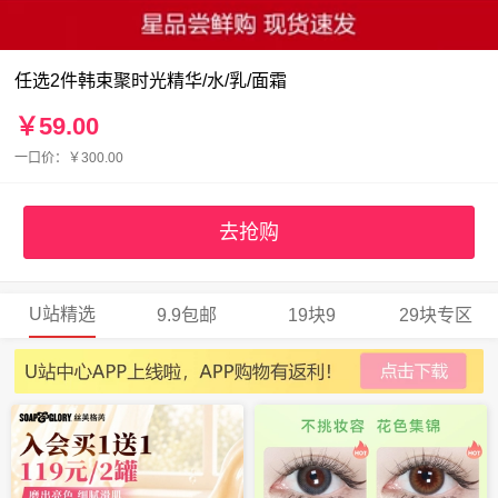
任选2件韩束聚时光精华/水/乳/面霜
￥59.00
一口价：￥300.00
去抢购
U站精选
9.9包邮
19块9
29块专区