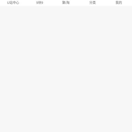
U站中心
9块9
聚/淘
分类
我的
淘宝U站排行推荐