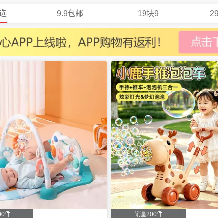
选
9.9包邮
19块9
2
00件
销量200件