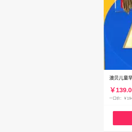
澳贝儿童
￥139.0
一口价：￥194