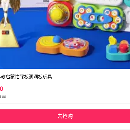
早教启蒙忙碌板洞洞板玩具
0
.00
去抢购