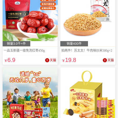
销量3.0千+件
销量400件
一品玉新疆一级免洗红枣450g
拍两件！苏太太！牛肉味炒米500g×2
6
.9
19
.8
¥
天猫
¥
天猫