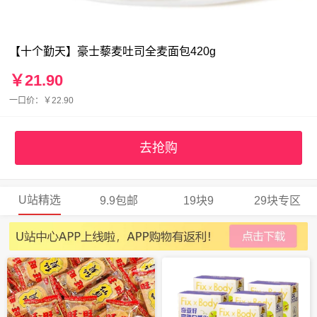
【十个勤天】豪士藜麦吐司全麦面包420g
￥21.90
一口价：￥22.90
去抢购
U站精选
9.9包邮
19块9
29块专区