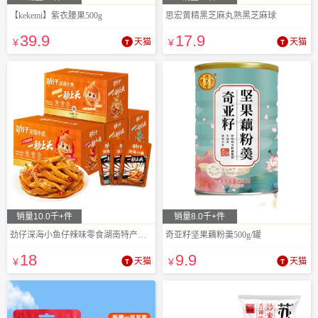
【kekemi】紫衣腰果500g
思宏黄精黑芝麻丸熟黑芝麻球
39
.9
17
.9
¥
天猫
¥
天猫
销量10.0千+件
销量8.0千+件
劲仔深海小鱼仔辣味零食湖南特产小鱼干
奇亚籽坚果藕粉羹500g/罐
18
9
.9
¥
天猫
¥
天猫