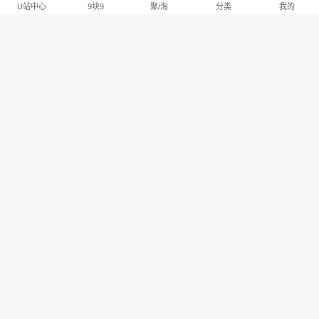
U站中心
9块9
聚/淘
分类
我的
淘宝U站排行推荐