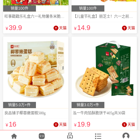
销量100件
销量100件
旺事戳戳乐礼盒六一礼物薯条米脆小馒头
【儿童节礼盒】丽芝士！六一之前到！折/0.7
39
.9
14
.9
¥
天猫
¥
天猫
销量5.0万+件
销量3.0万+件
良品铺子椰蓉嫩蛋糕500g
泓一牛肉馅酥脆饼干405g共30袋
16
19
.9
¥
天猫
¥
天猫




