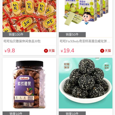
销量100件
销量50件
旺旺仙贝散装休闲食品30包
旺旺FixXBody奇亚籽高蛋白威化饼干96g*5盒
9
.8
19
.4
¥
天猫
¥
天猫
销量10件
销量10件