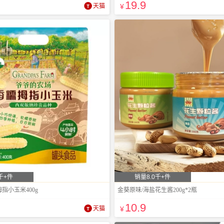
19
.9
天猫
¥
千+件
销量8.0千+件
指小玉米400g
金葵原味/海盐花生酱200g*2瓶
10
.9
天猫
¥