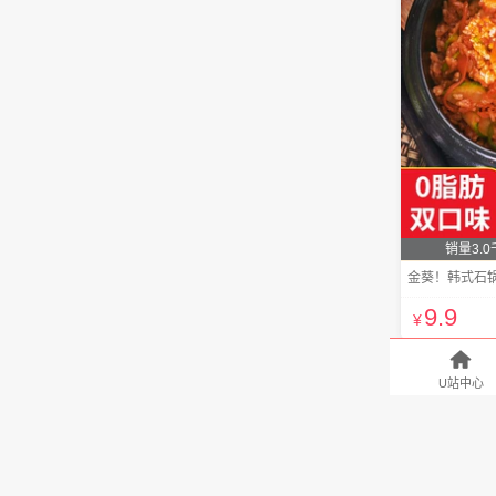
销量3.0
金葵！韩式石锅
9
.9
¥

U站中心
淘宝U站排行推