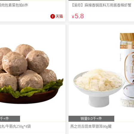
餐肉包素菜包拍6件
【渝珍】麻辣香锅底料万用酱香辣虾蟹
5
.8
天猫
¥
0千+件
销量9.0千+件
/牛筋丸250g*4袋
燕之坊古田本草银耳60g罐