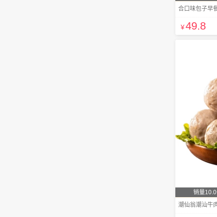
合口味包子早
49
.8
¥
销量10.
潮仙翁潮汕牛肉丸