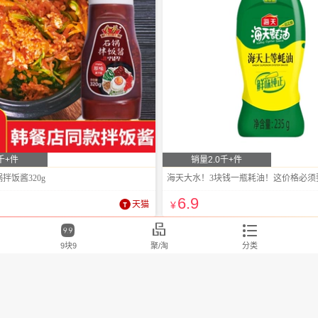
千+件
销量2.0千+件
拌饭酱320g
海天大水！3块钱一瓶耗油！这价格必须
6
.9
天猫
¥



9块9
聚/淘
分类
荐