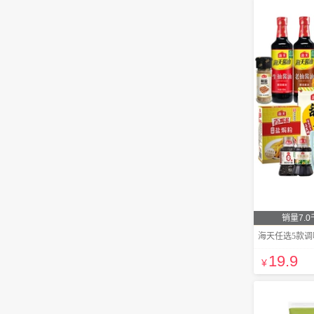
销量7.0
海天任选5款
19
.9
¥