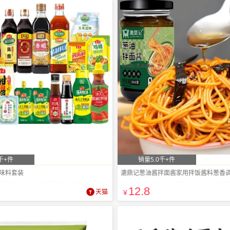
千+件
销量5.0千+件
调味料套装
漉鼎记葱油酱拌面酱家用拌饭酱料葱香
12
.8
天猫
¥