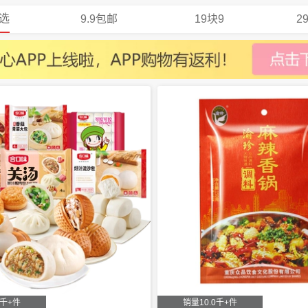
选
9.9包邮
19块9
2
0千+件
销量10.0千+件