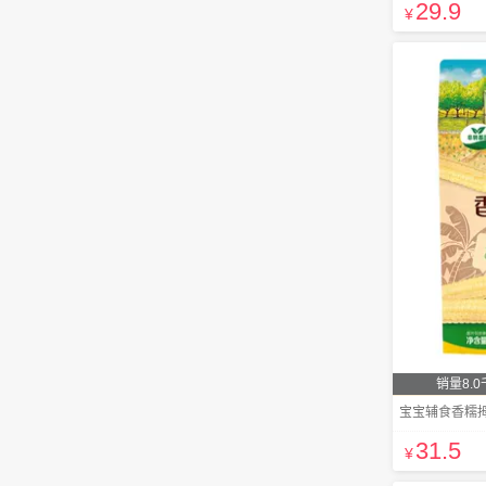
29
.9
¥
销量8.0
宝宝辅食香糯拇
31
.5
¥