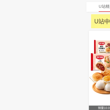
U站精
销量10.