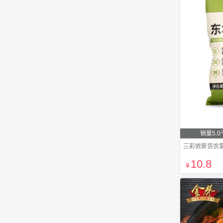
销量5.0
三彩侬新货农家绿
10
.8
¥