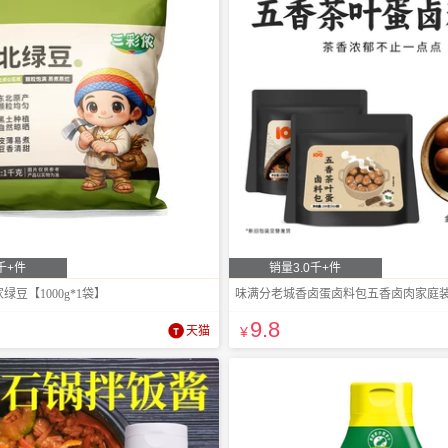
千+件
销量3.0千+件
豆【1000g*1袋】
味满分老城香卤蛋卤料包五香卤肉家庭装1
9
.8
天猫
¥