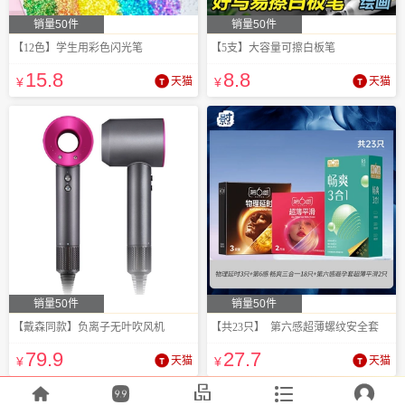
销量50件
销量50件
【12色】学生用彩色闪光笔
【5支】大容量可擦白板笔
15
.8
8
.8
¥
天猫
¥
天猫
销量50件
销量50件
【戴森同款】负离子无叶吹风机
【共23只】 第六感超薄螺纹安全套
79
.9
27
.7
¥
天猫
¥
天猫




