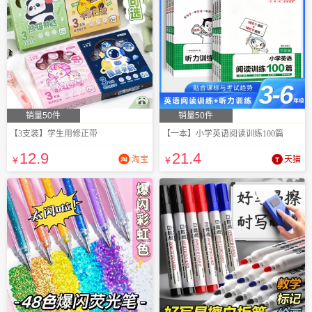
销量50件
销量50件
【3支装】学生用修正带
【一本】小学英语阅读训练100篇
12
.9
21
.4
¥
淘宝
¥
天猫