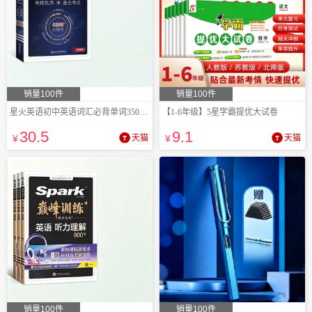
销量100件
销量100件
星火英语初中英语词汇必背单词3500词
【1-6年级】5星学霸提优大试卷
30
.5
9
.1
¥
天猫
¥
天猫
销量100件
销量100件