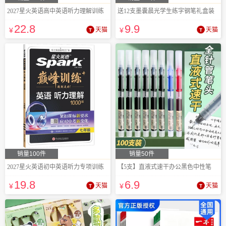
2027星火英语高中英语听力理解训练
送12支墨囊晨光学生练字钢笔礼盒装
22
.8
9
.9
¥
天猫
¥
天猫
销量100件
销量50件
2027星火英语初中英语听力专项训练
【5支】直液式速干办公黑色中性笔
19
.8
6
.9
¥
天猫
¥
天猫