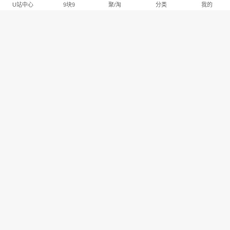
U站中心
9块9
聚/淘
分类
我的
淘宝U站排行推荐