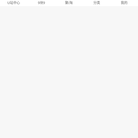
U站中心
9块9
聚/淘
分类
我的
淘宝U站排行推荐