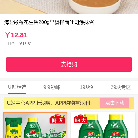
海盐颗粒花生酱200g早餐拌面吐司涂抹酱
￥12.81
一口价：￥18.81
去抢购
U站精选
9.9包邮
19块9
29块专区