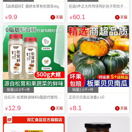
【品质超好】菌妍本草有机银耳40g
任选9件正大炸鸡块鸡扒包子煎饺子空气炸锅
9
.9
60
.1
¥
天猫
¥
天猫
销量10.0千+件
销量2.0千+件
白石河~松茸鲜调味料0脂肪代替鸡精500g
正宗贝贝南瓜净重4.5斤
12
.9
8
.1
¥
天猫
¥
天猫