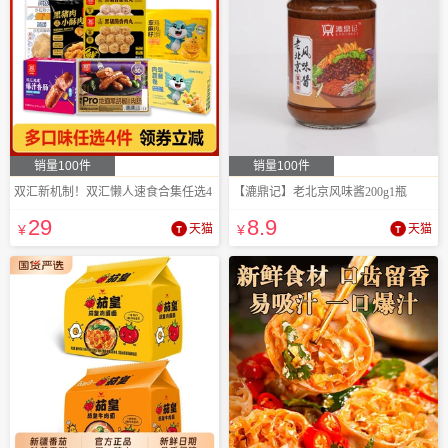
销量100件
销量100件
双汇新机制！双汇懒人速食合集任选4
【漉鼎记】老北京风味酱200g1瓶
29
8
.9
¥
天猫
¥
天猫