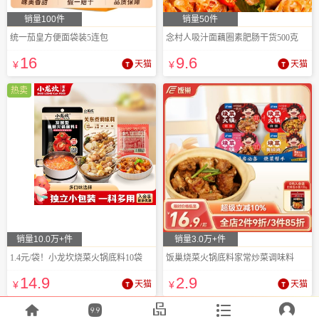
销量100件
销量50件
统一茄皇方便面袋装5连包
念村人吸汁面藕圈素肥肠干货500克
16
9
.6
¥
天猫
¥
天猫
热卖
销量10.0万+件
销量3.0万+件
1.4元/袋！小龙坎烧菜火锅底料10袋
饭巢烧菜火锅底料家常炒菜调味料
14
.9
2
.9
¥
天猫
¥
天猫




