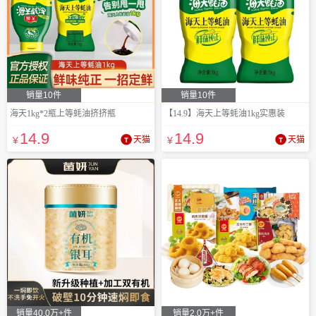
销量10件
销量10件
海天1kg*2瓶上等蚝油挤挤瓶
【14.9】海天上等蚝油1kg实惠装
14
.9
14
.9
¥
天猫
¥
天猫
销量40.0万+件
销量2.0万+件