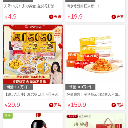
天降4.9元！多力黄金3益葵花籽油
清水粽新鲜糯米粽！！
4
.9
19
.9
¥
天猫
¥
天猫
销量60.0万+件
销量10.0万+件
【29.9选⑥件】思念多口味汤圆任选
好价10盒！空刻番茄肉酱意大利面多口味可选
29
.9
159
.9
¥
天猫
¥
天猫
热卖