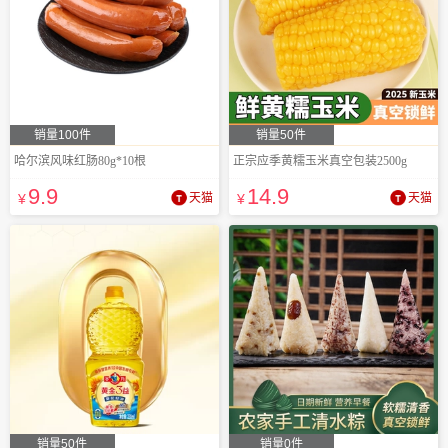
销量100件
销量50件
哈尔滨风味红肠80g*10根
正宗应季黄糯玉米真空包装2500g
9
.9
14
.9
¥
天猫
¥
天猫
销量50件
销量0件