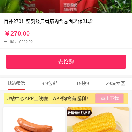
百补270！空刻经典番茄肉酱意面环保21袋
￥270.00
一口价：￥280.00
去抢购
U站精选
9.9包邮
19块9
29块专区