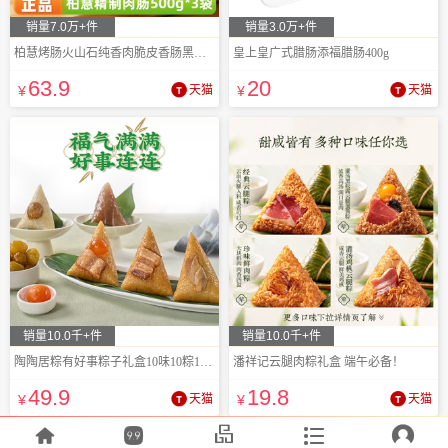
销量7.0万+件
销量3.0万+件
柏慧烤肠火山石纯香肉脆皮香肠黑胡椒
皇上皇广式腊肠添福腊肠400g
63
.9
20
¥
天猫
¥
天猫
销量10.0千+件
销量10.0千+件
陶陶居粽有好事粽子礼盒10味10粽1080g
潘祥记云腿肉粽礼盒 端午必备！
49
.9
19
.8
¥
天猫
¥
天猫




