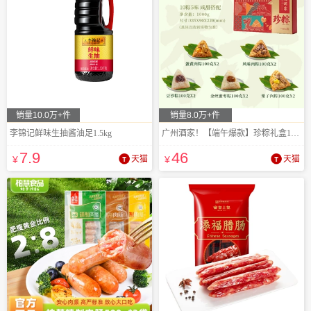
销量10.0万+件
销量8.0万+件
李锦记鲜味生抽酱油足1.5kg
广州酒家！【端午爆款】珍粽礼盒1000gx1盒
7
.9
46
¥
天猫
¥
天猫