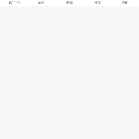
U站中心
9块9
聚/淘
分类
我的
淘宝U站排行推荐