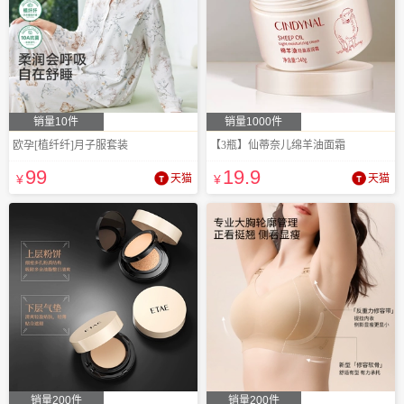
销量10件
销量1000件
欧孕[植纤纤]月子服套装
【3瓶】仙蒂奈儿绵羊油面霜
99
19
.9
¥
天猫
¥
天猫
销量200件
销量200件