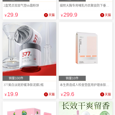
2盒梵贞双层气垫bb霜粉饼
嫚熙大胸专用哺乳内衣聚拢防下垂孕期
29
.9
299
.9
¥
天猫
¥
天猫
销量100件
销量10件
377美白淡斑舒缓净肤泥膜2瓶
本生质造成人检查垫医用护理亲肤产褥垫
19
.9
29
.6
¥
天猫
¥
天猫