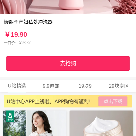
嫚熙孕产妇私处冲洗器
￥19.90
一口价：￥29.90
去抢购
U站精选
9.9包邮
19块9
29块专区