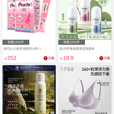
销量1000件
销量1000件
迪巧K2小粉条液体钙20条*2
选3件形象美香氛走珠香体
253
19
.9
¥
天猫
¥
天猫