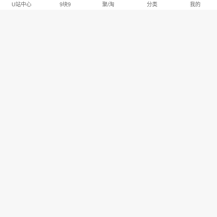
U站中心
9块9
聚/淘
分类
我的
淘宝U站排行推荐