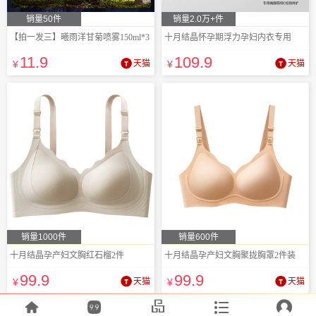
销量50件
销量2.0万+件
【拍一发三】曦雨洋甘菊喷雾150ml*3
十月结晶怀孕期浮力孕妇内衣专用
11
.9
109
.9
¥
天猫
¥
天猫
销量1000件
销量600件
十月结晶孕产妇文胸红石榴2件
十月结晶孕产妇文胸聚拢胸罩2件装
99
.9
99
.9
¥
天猫
¥
天猫




