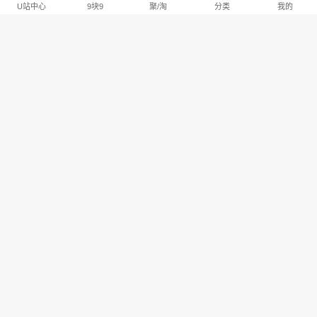
U站中心
9块9
聚/淘
分类
我的
淘宝U站排行推荐