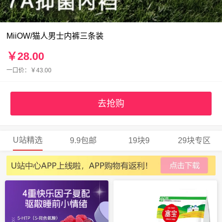
MiiOW/猫人男士内裤三条装
￥28.00
一口价：￥43.00
去抢购
U站精选
9.9包邮
19块9
29块专区