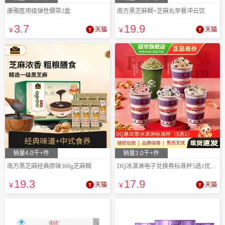
康雅医用级弹性绷带2盒
南方黑芝麻糊+芝麻丸早餐冲云饮
3
.7
19
.9
¥
天猫
¥
天猫
销量4.0千+件
销量3.0千+件
南方黑芝麻经典原味360g芝麻糊
DQ冰淇淋电子兑换券标准杯5选1优惠券
19
.3
17
.9
¥
天猫
¥
天猫