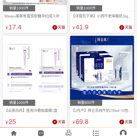
销量1000件
销量1000件
Minayo美那有富铁软糖孕妇成人补铁荔枝味
【详情页下单】小西牛老味酸奶1kg*2桶
17
.4
41
.9
¥
天猫
¥
天猫
销量1000件
销量800件
【云南白药】医用冷敷贴面膜1盒
【2月产】特仑苏纯牛奶250ml×10包×2箱
25
69
.8
¥
天猫
¥
天猫




