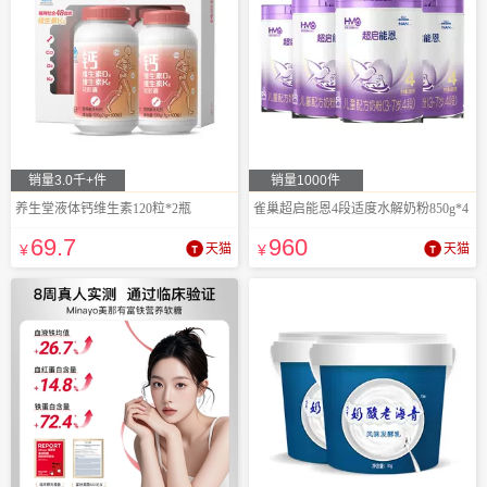
销量3.0千+件
销量1000件
养生堂液体钙维生素120粒*2瓶
雀巢超启能恩4段适度水解奶粉850g*4
69
.7
960
¥
天猫
¥
天猫