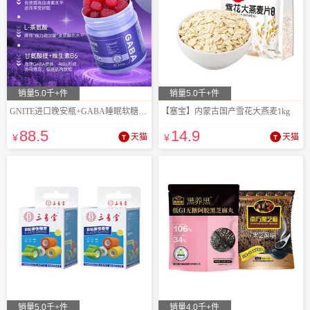
销量5.0千+件
销量5.0千+件
GNITE进口晚安瓶+GABA睡眠软糖褪黑素
【塞宝】内蒙古国产雪花大燕麦1kg
88
.5
14
.9
¥
天猫
¥
天猫
销量5.0千+件
销量4.0千+件