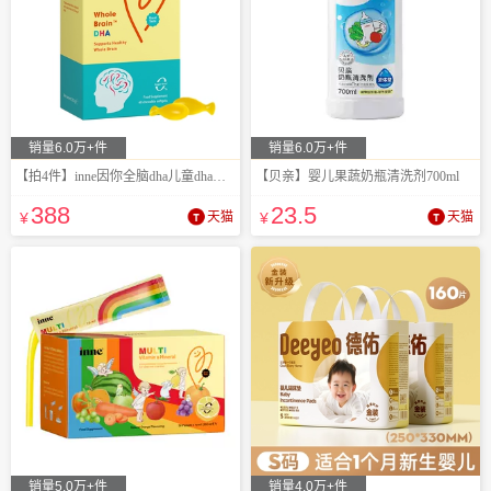
销量6.0万+件
销量6.0万+件
【拍4件】inne因你全脑dha儿童dha藻油
【贝亲】婴儿果蔬奶瓶清洗剂700ml
388
23
.5
¥
天猫
¥
天猫
销量5.0万+件
销量4.0万+件