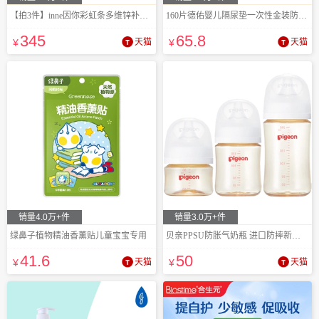
【拍3件】inne因你彩虹条多维锌补充剂
160片德佑婴儿隔尿垫一次性金装防水透气
345
65
.8
¥
天猫
¥
天猫
销量4.0万+件
销量3.0万+件
绿鼻子植物精油香薰贴儿童宝宝专用
贝亲PPSU防胀气奶瓶 进口防摔新生儿专用
41
.6
50
¥
天猫
¥
天猫