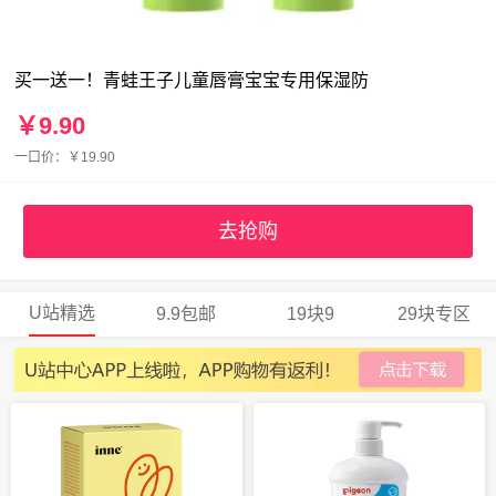
买一送一！青蛙王子儿童唇膏宝宝专用保湿防
￥9.90
一口价：￥19.90
去抢购
U站精选
9.9包邮
19块9
29块专区