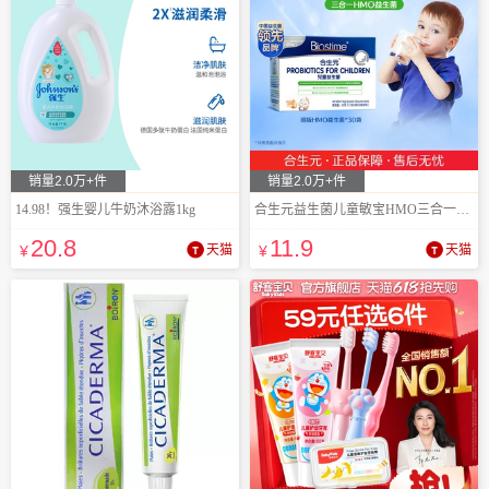
销量2.0万+件
销量2.0万+件
14.98！强生婴儿牛奶沐浴露1kg
合生元益生菌儿童敏宝HMO三合一益生菌调理
20
.8
11
.9
¥
天猫
¥
天猫