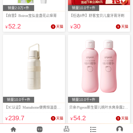
销量2.0万+件
销量10.0千+件
【自营】Boiron宝弘金盏花止痒膏
【任选6件】舒客宝贝儿童牙膏牙刷
52
.2
30
¥
天猫
¥
天猫
销量10.0千+件
销量10.0千+件
【3C认证】Mamahome便携恒温壶【國补】
贝亲/Pigeon新生婴儿桃叶水爽身露200ml*2
239
.7
54
.2
¥
天猫
¥
天猫




