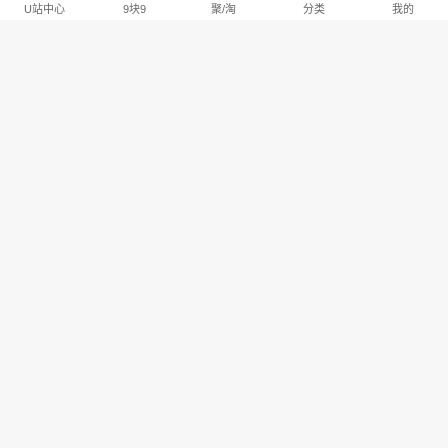
U站中心
9块9
聚/淘
分类
我的
淘宝U站排行推荐