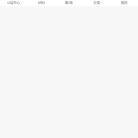
U站中心
9块9
聚/淘
分类
我的
淘宝U站排行推荐