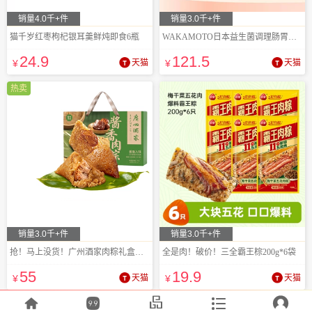
销量4.0千+件
销量3.0千+件
猫千岁红枣枸杞银耳羹鲜炖即食6瓶
WAKAMOTO日本益生菌调理肠胃酵素丸1000粒
24
.9
121
.5
¥
天猫
¥
天猫
热卖
销量3.0千+件
销量3.0千+件
抢！马上没货！广州酒家肉粽礼盒鲜肉粽子
全是肉！破价！三全霸王棕200g*6袋
55
19
.9
¥
天猫
¥
天猫




