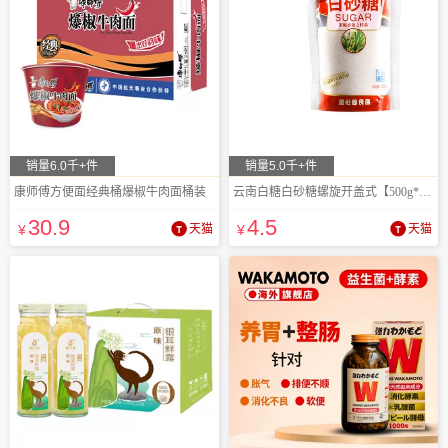
销量6.0千+件
销量5.0千+件
康师傅方便面经典桶爆椒牛肉面桶装
云南白糖白砂糖螺旋开盖式【500g*1袋】
30
.9
4
.5
¥
天猫
¥
天猫