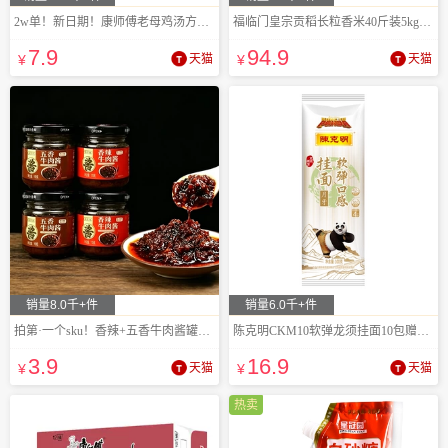
2w单！新日期！康师傅老母鸡汤方便面
福临门皇宗贡稻长粒香米40斤装5kg*4袋
7
.9
94
.9
¥
天猫
¥
天猫
销量8.0千+件
销量6.0千+件
拍第·一个sku！香辣+五香牛肉酱罐装下饭酱
陈克明CKM10软弹龙须挂面10包赠5包
3
.9
16
.9
¥
天猫
¥
天猫
热卖