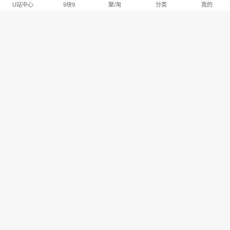
U站中心
9块9
聚/淘
分类
我的
淘宝U站排行推荐