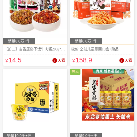
销量8.0万+件
销量6.0万+件
【拍二】吉香居爆下饭牛肉酱200g*2瓶
破价·空刻儿童意面10盒+赠品
14
.5
158
.9
¥
天猫
¥
天猫
热卖
销量10.0千+件
销量9.0千+件