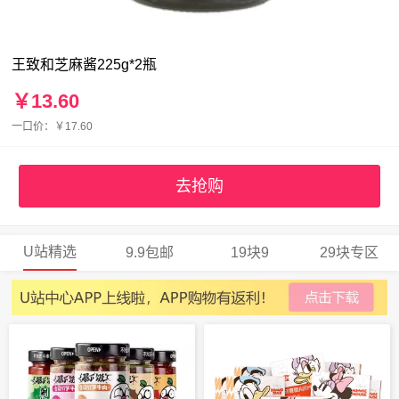
王致和芝麻酱225g*2瓶
￥13.60
一口价：￥17.60
去抢购
U站精选
9.9包邮
19块9
29块专区